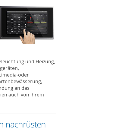
Beleuchtung und Heizung,
sgeräten,
timedia-oder
artenbewässerung,
ndung an das
onen auch von Ihrem
ach nachrüsten